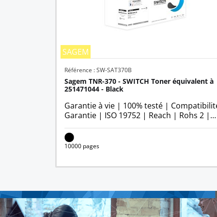
SAGEM
Référence : SW-SAT370B
Sagem TNR-370 - SWITCH Toner équivalent à 
251471044 - Black
Garantie à vie
|
100% testé
|
Compatibilit
Garantie
|
ISO 19752
|
Reach
|
Rohs 2
|
STMC
|
ISO 19798
10000 pages