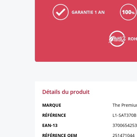
GARANTIE 1 AN
ROH
Détails du produit
MARQUE
The Premiu
RÉFÉRENCE
L1-SAT370B
EAN-13
3700654253
RÉFÉRENCE OEM
251471044