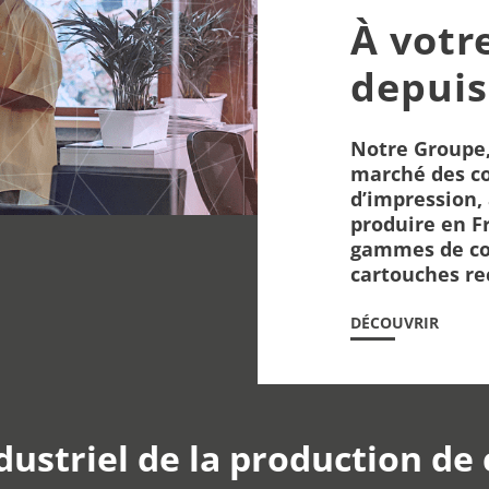
À votr
depuis
Notre Groupe,
marché des c
d’impression, 
produire en F
gammes de co
cartouches re
DÉCOUVRIR
ndustriel de la production de