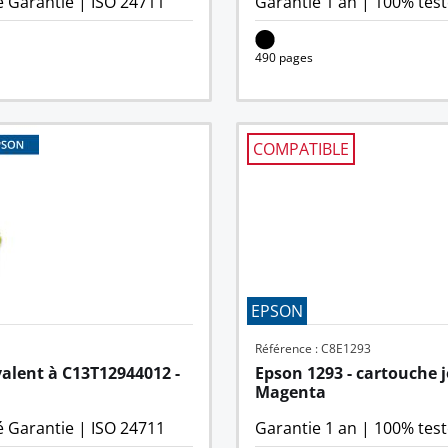
é Garantie
|
ISO 24711
Garantie 1 an
|
100% test
490 pages
COMPATIBLE
EPSON
Référence : C8E1293
alent à C13T12944012 - 
Epson 1293 - cartouche j
Magenta
é Garantie
|
ISO 24711
Garantie 1 an
|
100% test