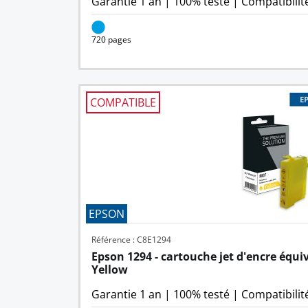
Garantie 1 an
|
100% testé
|
Compatibilit
720 pages
COMPATIBLE
EPSON
Référence : C8E1294
Epson 1294 - cartouche jet d'encre équiv
Yellow
Garantie 1 an
|
100% testé
|
Compatibilit