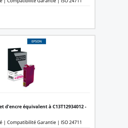
é
|
Compatibilité Garantie
|
ISO 24711
et d'encre équivalent à C13T12934012 - 
é
|
Compatibilité Garantie
|
ISO 24711