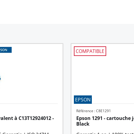
COMPATIBLE
EPSON
Référence : C8E1291
alent à C13T12924012 - 
Epson 1291 - cartouche j
Black